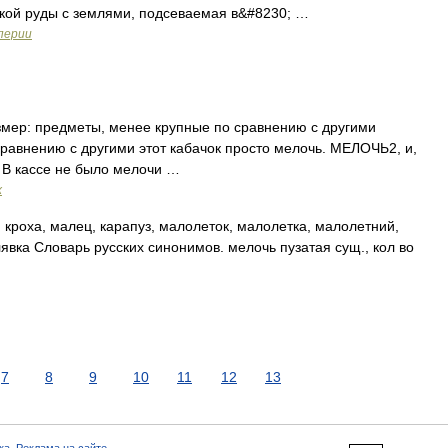
лкой руды с землями, подсеваемая в&#8230; …
перии
змер: предметы, менее крупные по сравнению с другими
сравнению с другими этот кабачок просто мелочь. МЕЛОЧЬ2, и,
 В кассе не было мелочи …
х
 кроха, малец, карапуз, малолеток, малолетка, малолетний,
лявка Словарь русских синонимов. мелочь пузатая сущ., кол во
7
8
9
10
11
12
13