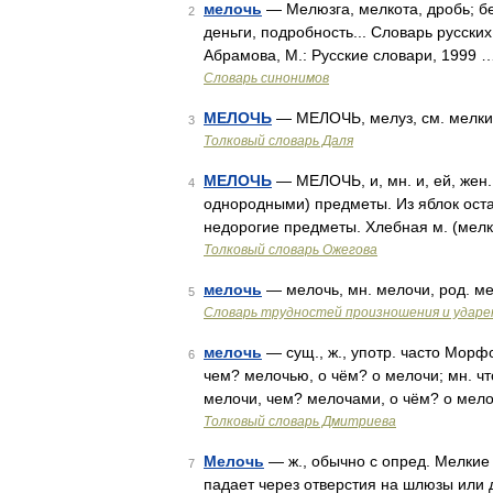
мелочь
— Мелюзга, мелкота, дробь; безд
2
деньги, подробность... Словарь русски
Абрамова, М.: Русские словари, 1999 
Словарь синонимов
МЕЛОЧЬ
— МЕЛОЧЬ, мелуз, см. мелкий
3
Толковый словарь Даля
МЕЛОЧЬ
— МЕЛОЧЬ, и, мн. и, ей, жен.
4
однородными) предметы. Из яблок оста
недорогие предметы. Хлебная м. (мелк
Толковый словарь Ожегова
мелочь
— мелочь, мн. мелочи, род. м
5
Словарь трудностей произношения и ударен
мелочь
— сущ., ж., употр. часто Морфо
6
чем? мелочью, о чём? о мелочи; мн. чт
мелочи, чем? мелочами, о чём? о мело
Толковый словарь Дмитриева
Мелочь
— ж., обычно с опред. Мелки
7
падает через отверстия на шлюзы или