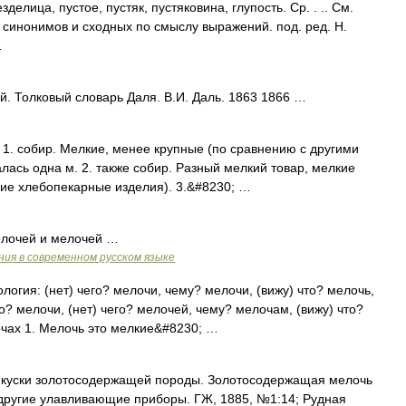
елица, пустое, пустяк, пустяковина, глупость. Ср. . .. См.
х синонимов и сходных по смыслу выражений. под. ред. Н.
…
. Толковый словарь Даля. В.И. Даль. 1863 1866 …
 1. собир. Мелкие, менее крупные (по сравнению с другими
лась одна м. 2. также собир. Разный мелкий товар, мелкие
ие хлебопекарные изделия). 3.&#8230; …
елочей и мелочей …
ия в современном русском языке
логия: (нет) чего? мелочи, чему? мелочи, (вижу) что? мелочь,
о? мелочи, (нет) чего? мелочей, чему? мелочам, (вижу) что?
чах 1. Мелочь это мелкие&#8230; …
е куски золотосодержащей породы. Золотосодержащая мелочь
 другие улавливающие приборы. ГЖ, 1885, №1:14; Рудная