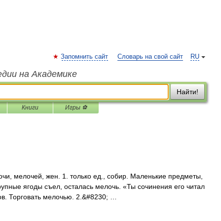
Запомнить сайт
Словарь на свой сайт
RU
едии на Академике
Найти!
Книги
Игры ⚽
и, мелочей, жен. 1. только ед., собир. Маленькие предметы,
рупные ягоды съел, осталась мелочь. «Ты сочинения его читал
ов. Торговать мелочью. 2.&#8230; …