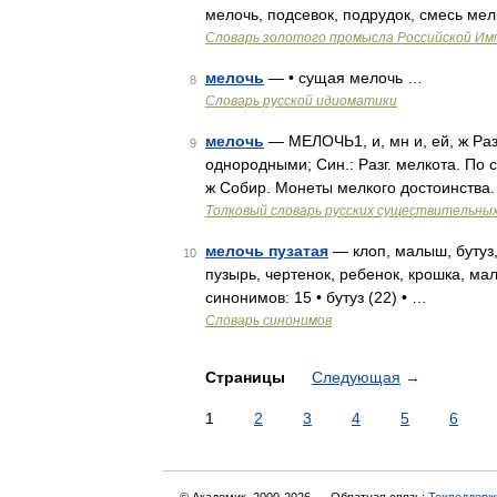
мелочь, подсевок, подрудок, смесь ме
Словарь золотого промысла Российской Им
мелочь
— • сущая мелочь …
8
Словарь русской идиоматики
мелочь
— МЕЛОЧЬ1, и, мн и, ей, ж Ра
9
однородными; Син.: Разг. мелкота. По 
ж Собир. Монеты мелкого достоинства.
Толковый словарь русских существительны
мелочь пузатая
— клоп, малыш, бутуз,
10
пузырь, чертенок, ребенок, крошка, ма
синонимов: 15 • бутуз (22) • …
Словарь синонимов
Страницы
Следующая
→
1
2
3
4
5
6